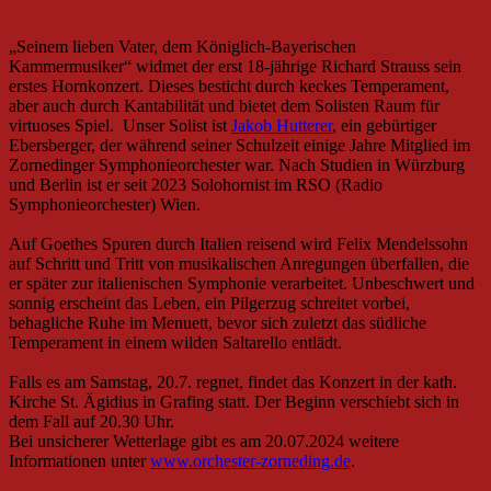
„Seinem lieben Vater, dem Königlich-Bayerischen
Kammermusiker“ widmet der erst 18-jährige Richard Strauss sein
erstes Hornkonzert. Dieses besticht durch keckes Temperament,
aber auch durch Kantabilität und bietet dem Solisten Raum für
virtuoses Spiel. Unser Solist ist
Jakob Hutterer
, ein gebürtiger
Ebersberger, der während seiner Schulzeit einige Jahre Mitglied im
Zornedinger Symphonieorchester war. Nach Studien in Würzburg
und Berlin ist er seit 2023 Solohornist im RSO (Radio
Symphonieorchester) Wien.
Auf Goethes Spuren durch Italien reisend wird Felix Mendelssohn
auf Schritt und Tritt von musikalischen Anregungen überfallen, die
er später zur italienischen Symphonie verarbeitet. Unbeschwert und
sonnig erscheint das Leben, ein Pilgerzug schreitet vorbei,
behagliche Ruhe im Menuett, bevor sich zuletzt das südliche
Temperament in einem wilden Saltarello entlädt.
Falls es am Samstag, 20.7. regnet, findet das Konzert in der kath.
Kirche St. Ägidius in Grafing statt. Der Beginn verschiebt sich in
dem Fall auf 20.30 Uhr.
Bei unsicherer Wetterlage gibt es am 20.07.2024 weitere
Informationen unter
www.orchester-zorneding.de
.