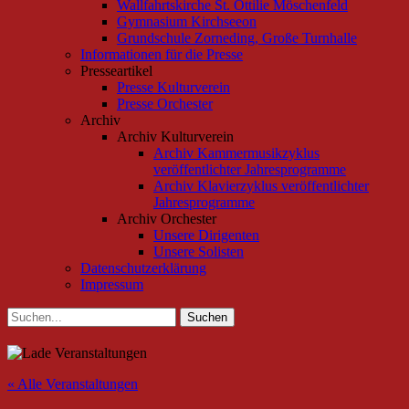
Wallfahrtskirche St. Ottilie Möschenfeld
Gymnasium Kirchseeon
Grundschule Zorneding, Große Turnhalle
Informationen für die Presse
Presseartikel
Presse Kulturverein
Presse Orchester
Archiv
Archiv Kulturverein
Archiv Kammermusikzyklus
veröffentlichter Jahresprogramme
Archiv Klavierzyklus veröffentlichter
Jahresprogramme
Archiv Orchester
Unsere Dirigenten
Unsere Solisten
Datenschutzerklärung
Impressum
Suchen
Suchen
nach:
« Alle Veranstaltungen