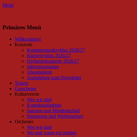
Menü
Facebook
Instagram
Primäres Menü
Zum
Willkommen!
Inhalt
Konzerte
springen
Kammermusikzyklus 2026/27
Klavierzyklus 2026/27
Orchesterkonzerte 2026/27
Jahresprogramm
Abonnement
Anmeldung zum Newsletter
Tickets
Gutscheine
Kulturverein
Wer wir sind
Kontaktaufnahme
Satzung und Mitgliedschaft
Sponsoren und Werbepartner
Orchester
Wer wir sind
Wo und wann wir proben