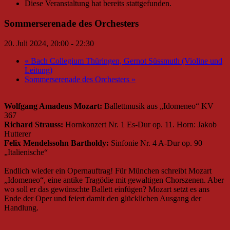
Diese Veranstaltung hat bereits stattgefunden.
Sommerserenade des Orchesters
20. Juli 2024, 20:00
-
22:30
«
Bach Collegium Thüringen, Gernot Süssmuth (Violine und
Leitung)
Sommerserenade des Orchesters
»
Wolfgang Amadeus Mozart:
Ballettmusik aus „Idomeneo“ KV
367
Richard Strauss:
Hornkonzert Nr. 1 Es-Dur op. 11. Horn: Jakob
Hutterer
Felix Mendelssohn Bartholdy:
Sinfonie Nr. 4 A-Dur op. 90
„Italienische“
Endlich wieder ein Opernauftrag! Für München schreibt Mozart
„Idomeneo“, eine antike Tragödie mit gewaltigen Chorszenen. Aber
wo soll er das gewünschte Ballett einfügen? Mozart setzt es ans
Ende der Oper und feiert damit den glücklichen Ausgang der
Handlung.