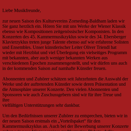
Liebe Musikfreunde,
zur neuen Saison des Kulturvereins Zorneding-Baldham laden wir
Sie ganz herzlich ein. Hören Sie mit uns Werke der Wiener Klassik
ebenso wie Kompositionen zeitgenössischer Komponisten. In den
Konzerten des 45. Kammermusikzyklus sowie des 34. Ebersberger
Klavierzyklus treten junge Talente ebenso auf wie erfahrene Solisten
und Ensembles. Unser künstlerischer Leiter Oliver Triendl hat
wieder mit Herzblut und viel Überlegung ein vielseitiges Programm
mit bekannten, aber auch weniger bekannten Werken aus
verschiedenen Epochen zusammengestellt, und wir dürfen uns auch
in der kommenden Saison auf namhafte Künstler freuen.
Abonnenten und Zuhörer schätzen seit Jahrzehnten die Auswahl der
Werke und der auftretenden Künstler sowie deren Präsentation und
die Atmosphäre unserer Konzerte. Den vielen Abonnenten und
Sponsoren wie auch Zuschussgebern sind wir für ihre Treue und
ihre
vielfältigen Unterstützungen sehr dankbar.
Um den Bedürfnissen unserer Zuhörer zu entsprechen, bieten wir in
der neuen Saison erstmals ein „Vorteilspaket“ für den
Kammermusikzyklus an. Auch bei der Bewerbung unserer Konzerte