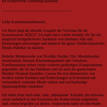
Ihr Kulturverein Zorneding-Baldham
____________________________________
Liebe Kammermusikfreunde,
vor Ihnen liegt die aktuelle Ausgabe der Vorschau für die
Konzertsaison 2026/27. Ich habe mich wieder bemüht, für Sie ein
möglichst breitgefächertes Spektrum verschiedener Stile und
Besetzungen aufzuzeigen und dadurch die ganze Vielfalt klassischer
Musik erfahrbar zu machen.
Beliebte Meisterwerke wie Dvořáks Dumky-Trio, Mendelssohns
Streichoktett, Mozarts Klarinettenquintett oder Schuberts
Forellenquintett stehen vielen weiteren großartigen Kompositionen
gegenüber, die für das Publikum und oft auch die gastierenden
Musiker Neuland darstellen. Lassen Sie sich überraschen, wie
herrlich solche Raritäten und Entdeckungen in Korrelation mit
vermeintlich vertrauter Musik wirken und wechselseitige
Spannungsfelder entstehen!
Ich selbst freue mich sehr, viele ‚altbekannte‘ Künstler, die teilweise
schon mehrfach in den Konzerten des Kulturvereins aufgetreten
sind, erneut begrüßen zu dürfen. Andererseits habe ich eine Reihe