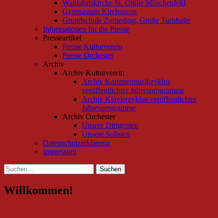
Wallfahrtskirche St. Ottilie Möschenfeld
Gymnasium Kirchseeon
Grundschule Zorneding, Große Turnhalle
Informationen für die Presse
Presseartikel
Presse Kulturverein
Presse Orchester
Archiv
Archiv Kulturverein
Archiv Kammermusikzyklus
veröffentlichter Jahresprogramme
Archiv Klavierzyklus veröffentlichter
Jahresprogramme
Archiv Orchester
Unsere Dirigenten
Unsere Solisten
Datenschutzerklärung
Impressum
Suchen
Suchen
nach:
Willkommen!