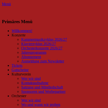
Menü
Facebook
Instagram
Primäres Menü
Zum
Willkommen!
Inhalt
Konzerte
springen
Kammermusikzyklus 2026/27
Klavierzyklus 2026/27
Orchesterkonzerte 2026/27
Jahresprogramm
Abonnement
Anmeldung zum Newsletter
Tickets
Gutscheine
Kulturverein
Wer wir sind
Kontaktaufnahme
Satzung und Mitgliedschaft
Sponsoren und Werbepartner
Orchester
Wer wir sind
Wo und wann wir proben