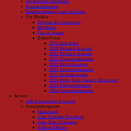
Sie möchten mitspielen?
Kontaktaufnahme
Beitrittserklärung zum Orchester
Für Musiker
Termine des Orchesters
Mitglieder
Gut zu wissen
Bilder/Fotos
1974 und später
2020 Picknick-Konzert
2021 Picknick-Konzert
2022 Sommerserenaden
2022 Herbstkonzerte
2023 Sommerserenaden
2023 Herbstkonzerte
2024 Probe Saint-Saens Cellokonzert
2024 Frühjahrskonzert
2024 Sommerserenaden
Service
Alle kommenden Konzerte
Veranstaltungsorte
Martinstadl
Alter Speicher Ebersberg
Altes Kino Ebersberg
Schloss Elkofen