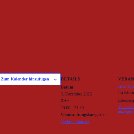
DETAILS
VERAN
Zum Kalender hinzufügen
Alter Sp
Datum:
Im Klost
6. Dezember 2026
Ebersber
Zeit:
Veranstal
19:00 - 21:30
anzeigen
Veranstaltungskategorie:
Orchesterkonzert