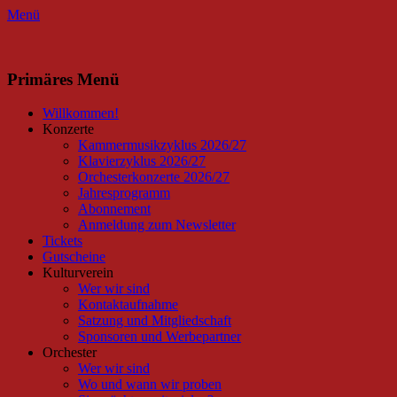
Menü
Facebook
Instagram
Primäres Menü
Zum
Willkommen!
Inhalt
Konzerte
springen
Kammermusikzyklus 2026/27
Klavierzyklus 2026/27
Orchesterkonzerte 2026/27
Jahresprogramm
Abonnement
Anmeldung zum Newsletter
Tickets
Gutscheine
Kulturverein
Wer wir sind
Kontaktaufnahme
Satzung und Mitgliedschaft
Sponsoren und Werbepartner
Orchester
Wer wir sind
Wo und wann wir proben