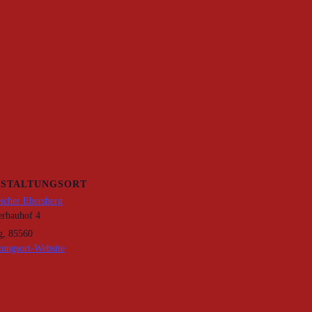
STALTUNGSORT
eicher Ebersberg
erbauhof 4
g
,
85560
tungsort-Website