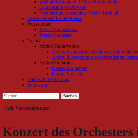
Wallfahrtskirche St. Ottilie Möschenfeld
Gymnasium Kirchseeon
Grundschule Zorneding, Große Turnhalle
Informationen für die Presse
Presseartikel
Presse Kulturverein
Presse Orchester
Archiv
Archiv Kulturverein
Archiv Kammermusikzyklus veröffentlichte
Archiv Klavierzyklus veröffentlichter Jahr
Archiv Orchester
Unsere Dirigenten
Unsere Solisten
Datenschutzerklärung
Impressum
Suchen
Suchen
nach:
« Alle Veranstaltungen
Konzert des Orchesters 