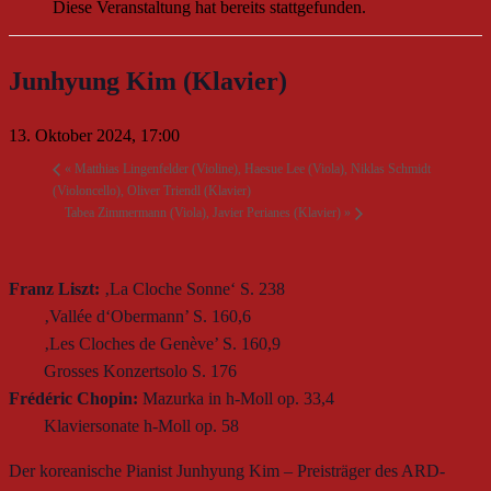
Diese Veranstaltung hat bereits stattgefunden.
Junhyung Kim (Klavier)
13. Oktober 2024, 17:00
«
Matthias Lingenfelder (Violine), Haesue Lee (Viola), Niklas Schmidt
(Violoncello), Oliver Triendl (Klavier)
Tabea Zimmermann (Viola), Javier Perianes (Klavier)
»
Franz Liszt:
‚La Cloche Sonne‘ S. 238
‚Vallée d‘Obermann’ S. 160,6
‚Les Cloches de Genève’ S. 160,9
Grosses Konzertsolo S. 176
Frédéric Chopin:
Mazurka in h-Moll op. 33,4
Klaviersonate h-Moll op. 58
Der koreanische Pianist Junhyung Kim – Preisträger des ARD-