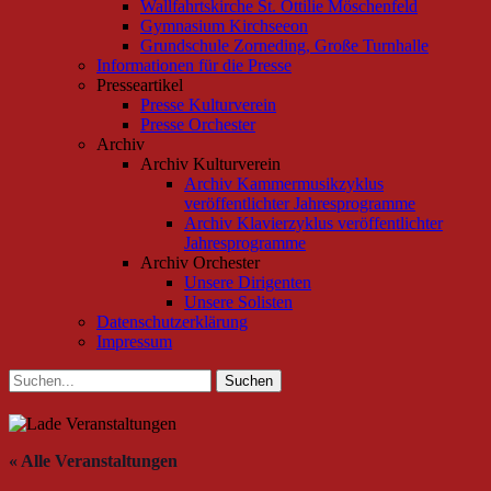
Wallfahrtskirche St. Ottilie Möschenfeld
Gymnasium Kirchseeon
Grundschule Zorneding, Große Turnhalle
Informationen für die Presse
Presseartikel
Presse Kulturverein
Presse Orchester
Archiv
Archiv Kulturverein
Archiv Kammermusikzyklus
veröffentlichter Jahresprogramme
Archiv Klavierzyklus veröffentlichter
Jahresprogramme
Archiv Orchester
Unsere Dirigenten
Unsere Solisten
Datenschutzerklärung
Impressum
Suchen
Suchen
nach:
« Alle Veranstaltungen