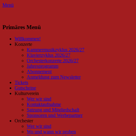
Menü
Facebook
Instagram
Primäres Menü
Zum
Willkommen!
Inhalt
Konzerte
springen
Kammermusikzyklus 2026/27
Klavierzyklus 2026/27
Orchesterkonzerte 2026/27
Jahresprogramm
Abonnement
Anmeldung zum Newsletter
Tickets
Gutscheine
Kulturverein
Wer wir sind
Kontaktaufnahme
Satzung und Mitgliedschaft
Sponsoren und Werbepartner
Orchester
Wer wir sind
Wo und wann wir proben