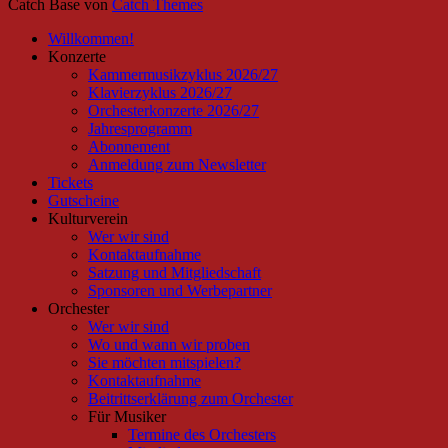
Catch Base von
Catch Themes
Nach
Willkommen!
oben
Konzerte
scrollen
Kammermusikzyklus 2026/27
Klavierzyklus 2026/27
Orchesterkonzerte 2026/27
Jahresprogramm
Abonnement
Anmeldung zum Newsletter
Tickets
Gutscheine
Kulturverein
Wer wir sind
Kontaktaufnahme
Satzung und Mitgliedschaft
Sponsoren und Werbepartner
Orchester
Wer wir sind
Wo und wann wir proben
Sie möchten mitspielen?
Kontaktaufnahme
Beitrittserklärung zum Orchester
Für Musiker
Termine des Orchesters