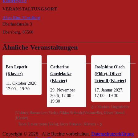
Klavierzyklus
VERANSTALTUNGSORT
Altes Kino Ebersberg
Eberhardstraße 3
Ebersberg
,
85560
Ähnliche Veranstaltungen
Ben Lepetit
Catherine
Joséphine Olech
(Klavier)
Gordeladze
(Flöte), Oliver
(Klavier)
Triendl (Klavier)
11. Oktober 2026,
17:00
-
19:30
29. November
17. Januar 2027,
2026, 17:00
-
17:00
-
19:30
19:30
«
Matthias Lingenfelder
(Violine), Haesue Lee (Viola), Niklas Schmidt (Violoncello), Oliver Triendl
(Klavier)
Tabea Zimmermann (Viola), Javier Perianes (Klavier)
»
Copyright © 2026
. Alle Rechte vorbehalten.
Datenschutzerklärung