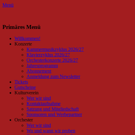
Menü
Facebook
Instagram
Primäres Menü
Zum
Willkommen!
Inhalt
Konzerte
springen
Kammermusikzyklus 2026/27
Klavierzyklus 2026/27
Orchesterkonzerte 2026/27
Jahresprogramm
Abonnement
Anmeldung zum Newsletter
Tickets
Gutscheine
Kulturverein
Wer wir sind
Kontaktaufnahme
Satzung und Mitgliedschaft
Sponsoren und Werbepartner
Orchester
Wer wir sind
Wo und wann wir proben