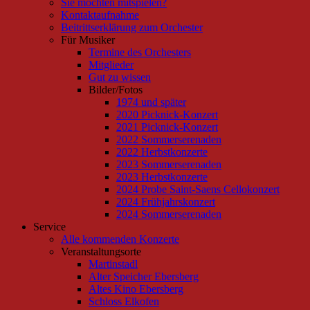
Sie möchten mitspielen?
Kontaktaufnahme
Beitrittserklärung zum Orchester
Für Musiker
Termine des Orchesters
Mitglieder
Gut zu wissen
Bilder/Fotos
1974 und später
2020 Picknick-Konzert
2021 Picknick-Konzert
2022 Sommerserenaden
2022 Herbstkonzerte
2023 Sommerserenaden
2023 Herbstkonzerte
2024 Probe Saint-Saens Cellokonzert
2024 Frühjahrskonzert
2024 Sommerserenaden
Service
Alle kommenden Konzerte
Veranstaltungsorte
Martinstadl
Alter Speicher Ebersberg
Altes Kino Ebersberg
Schloss Elkofen