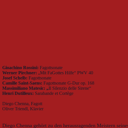
Gioachino Rossini:
Fagottsonate
Werner Pirchner:
„Mit FaGottes Hilfe“ PWV 40
Josef Schelb:
Fagottsonate
Camille Saint-Saens:
Fagottsonate G-Dur op. 168
Massimiliano Matesic: „
Il Silenzio delle Sirene“
Henri Dutilleux:
Sarabande et Cortège
Diego Chenna, Fagott
Oliver Triendl, Klavier
Diego Chenna gehört zu den herausragenden Meistern seines 