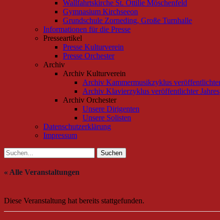
Wallfahrtskirche St. Ottilie Möschenfeld
Gymnasium Kirchseeon
Grundschule Zorneding, Große Turnhalle
Informationen für die Presse
Presseartikel
Presse Kulturverein
Presse Orchester
Archiv
Archiv Kulturverein
Archiv Kammermusikzyklus veröffentlichte
Archiv Klavierzyklus veröffentlichter Jahr
Archiv Orchester
Unsere Dirigenten
Unsere Solisten
Datenschutzerklärung
Impressum
Suchen
Suchen
nach:
« Alle Veranstaltungen
Diese Veranstaltung hat bereits stattgefunden.