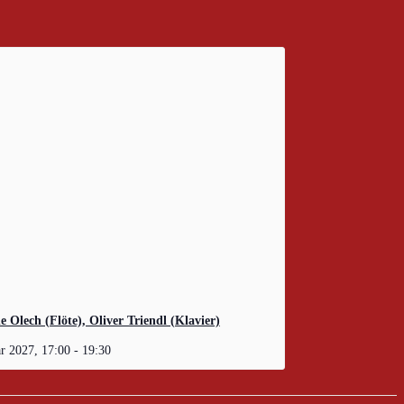
e Olech (Flöte), Oliver Triendl (Klavier)
ar 2027, 17:00
-
19:30