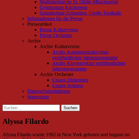
Wallfahrtskirche St. Ottilie Möschenfeld
Gymnasium Kirchseeon
Grundschule Zorneding, Große Turnhalle
Informationen für die Presse
Presseartikel
Presse Kulturverein
Presse Orchester
Archiv
Archiv Kulturverein
Archiv Kammermusikzyklus
veröffentlichter Jahresprogramme
Archiv Klavierzyklus veröffentlichter
Jahresprogramme
Archiv Orchester
Unsere Dirigenten
Unsere Solisten
Datenschutzerklärung
Impressum
Suchen
Suchen
nach:
Alyssa Filardo
Alyssa Filardo wurde 1992 in New York geboren und begann im