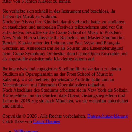
Alter von 5 Jahren Klavier zu lernen.
Sie verliebte sich schnell in das Instrument und beschloss, ihr
Leben der Musik zu widmen.
Nachdem Alyssa ihre Kindheit damit verbracht hatte, zu studieren,
an staatlichen und nationalen Festivals teilzunehmen und vor Ort
aufzutreten, besuchte sie die Crane School of Music in Potsdam,
New York. Hier schloss sie ihr Bachelor- und Master-Studium im
Bereich Klavier unter der Leitung von Paul Wyse und François
Germain ab. Außerdem trat sie als Solistin und Ensemblemitglied
beim Crane Symphony Orchestra, dem Crane Opera Ensemble und
als angestellte assistierende Klavierbegleiterin auf.
Ihr intensives und engagiertes Studium führte sie dann zu einem
Studium als Opernpianistin an der Frost School of Music in
Salzburg, wo sie mehrere gemeinsame Auftritte hatte und an
Meisterklassen mit führenden Opernkünstlern teilnahm.
Nach Abschluss des Studiums arbeitete sie in New York als Solistin,
Korrepetitorin an der Garden State Opera, Gesangsbegleiterin und
Lehrerin. 2018 zog sie nach München, wo sie weiterhin unterrichtet
und auftritt.
Copyright © 2026
. Alle Rechte vorbehalten.
Datenschutzerklärung
Catch Base von
Catch Themes
Nach
Willkommen!
oben