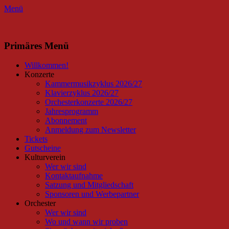
Menü
Facebook
Instagram
Primäres Menü
Zum
Willkommen!
Inhalt
Konzerte
springen
Kammermusikzyklus 2026/27
Klavierzyklus 2026/27
Orchesterkonzerte 2026/27
Jahresprogramm
Abonnement
Anmeldung zum Newsletter
Tickets
Gutscheine
Kulturverein
Wer wir sind
Kontaktaufnahme
Satzung und Mitgliedschaft
Sponsoren und Werbepartner
Orchester
Wer wir sind
Wo und wann wir proben